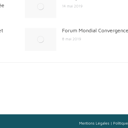
ée
14 mai 2019
et
Forum Mondial Convergenc
8 mai 2019
Mentions Légales
|
Politiqu