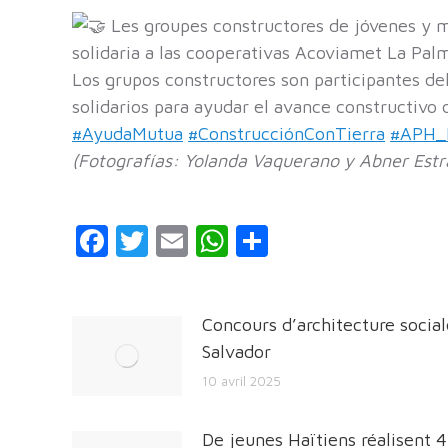
Les groupes constructores de jóvenes y m
solidaria a las cooperativas Acoviamet La Pal
Los grupos constructores son participantes del
solidarios para ayudar el avance constructivo 
#AyudaMutua
#ConstrucciónConTierra
#APH_E
(Fotografías: Yolanda Vaquerano y Abner Estr
Facebook
Twitter
Email
WhatsApp
Partager
Concours d’architecture social
Salvador
10 avril 2025
De jeunes Haïtiens réalisent 