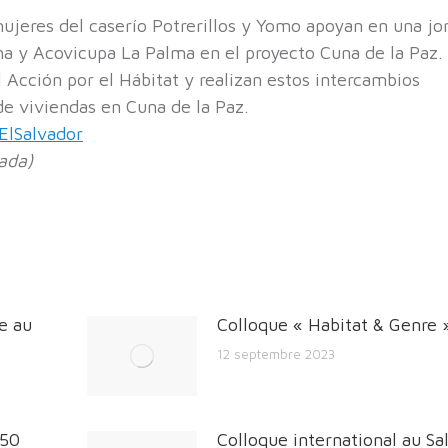
ujeres del caserío Potrerillos y Yomo apoyan en una jo
ma y Acovicupa La Palma en el proyecto Cuna de la Paz.
 Acción por el Hábitat y realizan estos intercambios
de viviendas en Cuna de la Paz.
lSalvador
ada)
e au
Colloque « Habitat & Genre 
12 septembre 2023
450
Colloque international au Sa