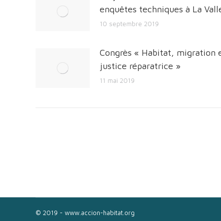
enquêtes techniques à La Vall
10 septembre 2019
Congrès « Habitat, migration 
justice réparatrice »
11 mai 2019
© 2019 - www.accion-habitat.org